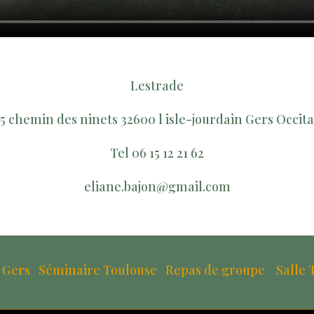
Lestrade
5 chemin des ninets 32600 l isle-jourdain Gers Occit
Tel 06 15 12 21 62
eliane.bajon@gmail.com
 Gers
Séminaire Toulouse
Repas de groupe
Salle 